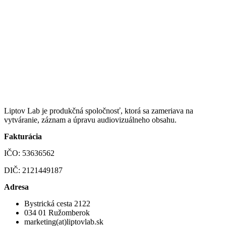
Liptov Lab je produkčná spoločnosť, ktorá sa zameriava na
vytváranie, záznam a úpravu audiovizuálneho obsahu.
Fakturácia
IČO: 53636562
DIČ: 2121449187
Adresa
Bystrická cesta 2122
034 01 Ružomberok
marketing(at)liptovlab.sk