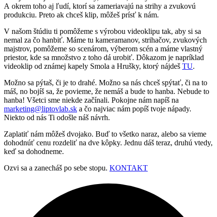
A okrem toho aj ľudí, ktorí sa zameriavajú na strihy a zvukovú
produkciu. Preto ak chceš klip, môžeš prísť k nám.
V našom štúdiu ti pomôžeme s výrobou videoklipu tak, aby si sa
nemal za čo hanbiť. Máme tu kameramanov, strihačov, zvukových
majstrov, pomôžeme so scenárom, výberom scén a máme vlastný
priestor, kde sa množstvo z toho dá urobiť. Dôkazom je napríklad
videoklip od známej kapely Smola a Hrušky, ktorý nájdeš
TU
.
Možno sa pýtaš, či je to drahé. Možno sa nás chceš spýtať, či na to
máš, no bojíš sa, že povieme, že nemáš a bude to hanba. Nebude to
hanba! Všetci sme niekde začínali. Pokojne nám napíš na
marketing@liptovlab.sk
a čo najviac nám popíš tvoje nápady.
Niekto od nás Ti odošle náš návrh.
Zaplatiť nám môžeš dvojako. Buď to všetko naraz, alebo sa vieme
dohodnúť cenu rozdeliť na dve kôpky. Jednu dáš teraz, druhú vtedy,
keď sa dohodneme.
Ozvi sa a zanecháš po sebe stopu.
KONTAKT