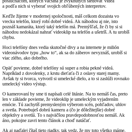
poslucháčom, ktorých väčšina je zvyknutých sledovať videá
a podľa nich si vyberať svojich obľúbených interpretov.
Keďže žijeme v modernej spoločnosti, máš celkom dozaista vo
vrecku telefón, ktorý robí dobré videá. Ak náhodou aj nie, isto
poznáš kamaráta, ktorý taký telefón má. Premýšľaš, že či by si si
náhodou nedokázal nahrať videoklip na telefón a ušetríš. A tu urobíš
chybu.
Hoci telefóny dnes vedia skutočné divy a na internete je milión
videonávodov typu „how to“, ak sa do záberov nevyznáš, urobíš si
viac zlého, ako dobrého.
Opäť povieme, dobré telefóny sú super a robia pekné videá.
Napríklad z dovolenky, z krstu dieťaťa či z oslavy starej mamy.
Avšak ty si tvorca, vytvoril si umelecké dielo, a to si zaslúži rovnako
umelecký video výstup.
O kamerovaní by sme ti napísali celé litánie. Na to nemáš čas, preto
len v základe povieme, že videoklip je umeleckým vyjadrením
emócie. Tú zachytíš premysleným výberom scén, pohľadov, uhlov
a svetla. Potrebuješ dobrú kameru a (čo je dôležitejšie) dobré
objektívy a svetlá. To s najväčšou pravdepodobnosťou nemáš. Ak
áno, pokojne zavri tento článok a choď natáčať.
Ak aj naďalej čítaš tieto riadky, tak vedz, že my toto všetko máme.