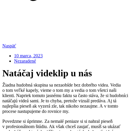
Naspäť
10 marca, 2023
Nezaradené
Natáčaj videklip u nás
Žiadna hudobná skupina sa nezaobíde bez dobrého videa. Vedia
o tom veľké kapely, vieme o tom my a vedia o tom všetci naši
klienti. Napriek tomuto jasnému faktu sa často stáva, že si hudobníci
natáčajú videá sami. Je to chyba, pretože vizuál predáva. Aj tá
najlepšia pieseň ak vyzerá zle, tak nikoho nezaujme. A v tomto
procese nastupujeme do rovnice my.
Povedzme si úprimne. Za nemalé peniaze si si nahral pieseň
v profesionálnom štúdiu. Ak však chceš zaujať, musíš sa ukázať